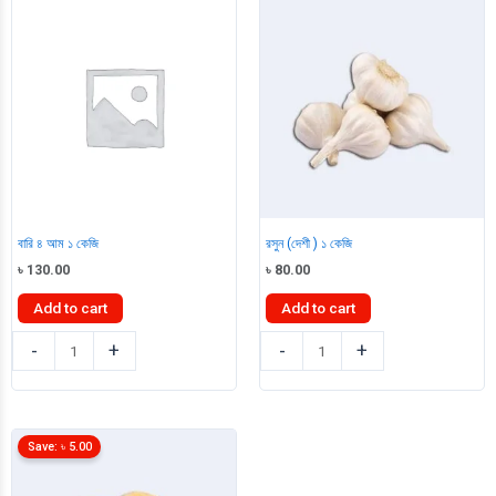
বারি ৪ আম ১ কেজি
রসুন (দেশী ) ১ কেজি
৳
130.00
৳
80.00
Add to cart
Add to cart
বারি
রসুন
-
+
-
+
৪
(দেশী
আম
)
১
১
কেজি
কেজি
Save:
৳
5.00
quantity
quantity