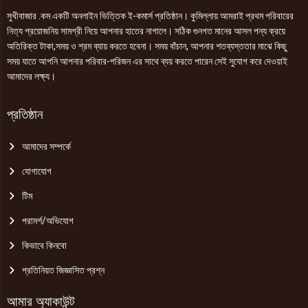
সুখীবাজার .কম একটি অনলাইন ভিত্তিক ই-কমার্স প্রতিষ্ঠান। কুমিল্লায় আমরাই প্রথম পরিবারের
নিত্য প্রয়োজনিয় সামগ্রী নিয়ে আপনার হাতের নাগালে। সঠিক গুনগত মানের আসল পন্য ক্রয়ে
অতিরিক্ত টাকা,সময় ও শ্রম ব্যায় করতে হবেনা। সময় বাঁচান, আপনার শতব্যস্ততার মাঝে কিছু
সময় যাতে আপনি আপনার পরিবার-পরিজন এর সাথে ব্যয় করতে পারেন সেই সুযোগ করে দেওয়াই
আমাদের লক্ষ্য।
প্রতিষ্ঠান
আমাদের সম্পর্কে
যোগাযোগ
টিম
পরামর্শ/অভিযোগ
কিভাবে কিনবো
প্রতিনিয়ত জিজ্ঞাসিত প্রশ্ন
আমার অ্যাকাউন্ট