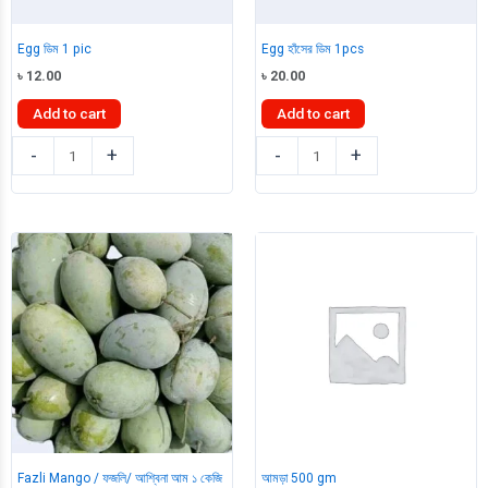
Egg ডিম 1 pic
Egg হাঁসের ডিম 1pcs
৳
12.00
৳
20.00
Add to cart
Add to cart
Egg
Egg
-
+
-
+
ডিম
হাঁসের
1
ডিম
pic
1pcs
quantity
quantity
Fazli Mango / ফজলি/ আশ্বিনা আম ১ কেজি
আমড়া 500 gm