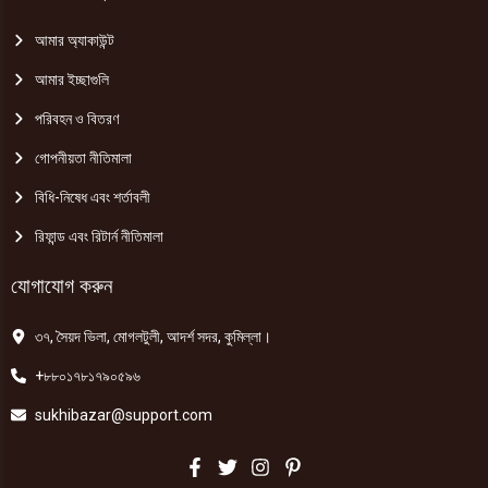
আমার অ্যাকাউন্ট
আমার ইচ্ছাগুলি
পরিবহন ও বিতরণ
গোপনীয়তা নীতিমালা
বিধি-নিষেধ এবং শর্তাবলী
রিফান্ড এবং রিটার্ন নীতিমালা
যোগাযোগ করুন
৩৭, সৈয়দ ভিলা, মোগলটুলী, আদর্শ সদর, কুমিল্লা।
+৮৮০১৭৮১৭৯০৫৯৬
sukhibazar@support.com