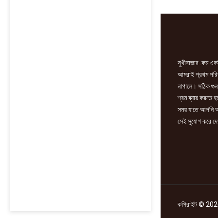
100gm
quantity
সুখীবাজার .কম একট
আমরাই প্রথম পরিবা
নাগালে। সঠিক গুন
শ্রম ব্যায় করতে 
সময় যাতে আপনি আ
সেই সুযোগ করে দে
কপিরাইট © 2026