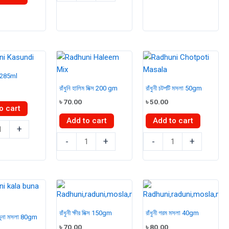
Kashmiri
quantity
৳ 335.00.
৳ 320.00.
Mirch
(BD)-
100gm
quantity
্দি 285ml
রাঁধুনি হালিম মিক্স 200 gm
রাঁধুনী চটপটি মসলা 50gm
৳
70.00
৳
50.00
o cart
Add to cart
Add to cart
+
রাঁধুনি
রাঁধুনী
-
+
-
+
হালিম
চটপটি
মিক্স
মসলা
200
50gm
gm
quantity
quantity
রাঁধুনী ক্ষীর মিক্স 150gm
রাঁধুনী গরম মসলা 40gm
া ভুনা মসলা 80gm
৳
70.00
৳
80.00