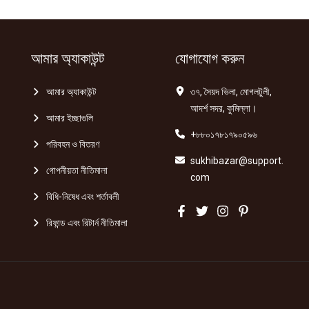
আমার অ্যাকাউন্ট
যোগাযোগ করুন
আমার অ্যাকাউন্ট
৩৭, সৈয়দ ভিলা, মোগলটুলী,
আদর্শ সদর, কুমিল্লা।
আমার ইচ্ছাগুলি
+৮৮০১৭৮১৭৯০৫৯৬
পরিবহন ও বিতরণ
sukhibazar@support.
গোপনীয়তা নীতিমালা
com
বিধি-নিষেধ এবং শর্তাবলী
রিফান্ড এবং রিটার্ন নীতিমালা