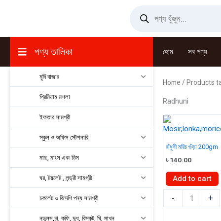
Skip
Products
search
to
content
পণ্য তালিকা
হোম
সব পণ্য
মুদি বাজার
Home
/ Products t
প্রিমিয়াম মশলা
Radhuni
ইফতার সামগ্রী
স্কুল ও অফিস স্টেশনারি
রাঁধুনী মরিচ গুঁড়া 200gm
মাছ, মাংস এবং ডিম
৳
140.00
ঘর, টয়লেট , লন্ড্রী সামগ্রী
Add to cart
রাঁধুনী
-
+
চকলেট ও বিদেশি পন্য সামগ্রী
মরিচ
গুঁড়া
নুডুলস,চা, কফি, দুধ, বিস্কুট, ঘি, মাখন