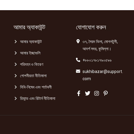
corn
flour
100g
quantity
আমার অ্যাকাউন্ট
যোগাযোগ করুন
আমার অ্যাকাউন্ট
৩৭, সৈয়দ ভিলা, মোগলটুলী,
আদর্শ সদর, কুমিল্লা।
আমার ইচ্ছাগুলি
+৮৮০১৭৮১৭৯০৫৯৬
পরিবহন ও বিতরণ
sukhibazar@support.
গোপনীয়তা নীতিমালা
com
বিধি-নিষেধ এবং শর্তাবলী
রিফান্ড এবং রিটার্ন নীতিমালা