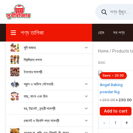
Skip
Products
search
to
content
পণ্য তালিকা
হোম
সব পণ্য
মুদি বাজার
Home
/ Products t
প্রিমিয়াম মশলা
soc
ইফতার সামগ্রী
Save:
৳
20.00
স্কুল ও অফিস স্টেশনারি
Angel Baking
powder1kg
মাছ, মাংস এবং ডিম
Original
৳
250.00
৳
230.00
price
ঘর, টয়লেট , লন্ড্রী সামগ্রী
was:
i
Add to cart
৳ 250.00.
Angel
চকলেট ও বিদেশি পন্য সামগ্রী
-
+
Baking
নুডুলস,চা, কফি, দুধ, বিস্কুট, ঘি, মাখন