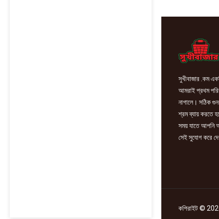
30g
quantity
সুখীবাজার .কম একট
আমরাই প্রথম পরিবা
নাগালে। সঠিক গুন
শ্রম ব্যায় করতে 
সময় যাতে আপনি আ
সেই সুযোগ করে দে
কপিরাইট © 2026