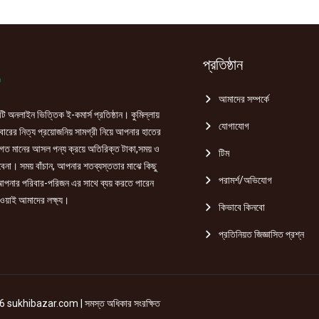
প্রতিষ্ঠান
আমাদের সম্পর্কে
ি অনলাইন ভিত্তিক ই-কমার্স প্রতিষ্ঠান। কুমিল্লায়
যোগাযোগ
রের নিত্য প্রয়োজনিয় সামগ্রী নিয়ে আপনার হাতের
গত মানের আসল পন্য ক্রয়ে অতিরিক্ত টাকা,সময় ও
টিম
হবেনা। সময় বাঁচান, আপনার শতব্যস্ততার মাঝে কিছু
পরামর্শ/অভিযোগ
পনার পরিবার-পরিজন এর সাথে ব্যয় করতে পারেন
ওয়াই আমাদের লক্ষ্য।
কিভাবে কিনবো
প্রতিনিয়ত জিজ্ঞাসিত প্রশ্ন
 sukhibazar.com | সমস্ত অধিকার সংরক্ষিত